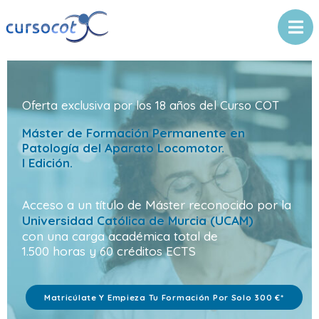
erta exclusiva por los 18 años del Curso COT
ster de Formación Permanente en
tología del Aparato Locomotor.
dición.
o a un título de Máster reconocido por la
rsidad Católica de Murcia (UCAM)
na carga académica total de
horas y 60 créditos ECTS
Matricúlate Y Empieza Tu Formación Por Solo 300 €*